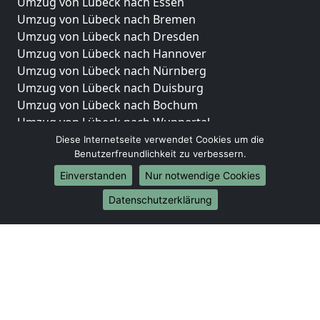
Umzug von Lübeck nach Essen
Umzug von Lübeck nach Bremen
Umzug von Lübeck nach Dresden
Umzug von Lübeck nach Hannover
Umzug von Lübeck nach Nürnberg
Umzug von Lübeck nach Duisburg
Umzug von Lübeck nach Bochum
Umzug von Lübeck nach Wuppertal
Umzug von Lübeck nach Bielefeld
Diese Internetseite verwendet Cookies um die
Benutzerfreundlichkeit zu verbessern.
Umzug von Lübeck nach Bonn
Umzug von Lübeck nach Münster
Einverstanden
Nur notwendige Cookies
Internationale-Umzüge
Datenschutzerklärung
Umzug von Lübeck nach Brasilien
Umzug von Lübeck nach Brunei Darussalam
Umzug von Lübeck nach Burkina Faso
Umzug von Lübeck nach Burundi
Umzug von Lübeck nach Chile
Umzug von Lübeck nach China