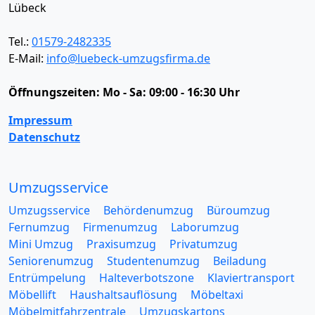
Lübeck
Tel.:
01579-2482335
E-Mail:
info@luebeck-umzugsfirma.de
Öffnungszeiten:
Mo - Sa: 09:00 - 16:30 Uhr
Impressum
Datenschutz
Umzugsservice
Umzugsservice
Behördenumzug
Büroumzug
Fernumzug
Firmenumzug
Laborumzug
Mini Umzug
Praxisumzug
Privatumzug
Seniorenumzug
Studentenumzug
Beiladung
Entrümpelung
Halteverbotszone
Klaviertransport
Möbellift
Haushaltsauflösung
Möbeltaxi
Möbelmitfahrzentrale
Umzugskartons