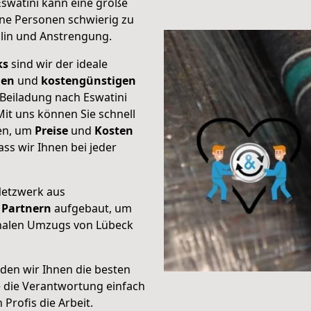
Eswatini kann eine große
ene Personen schwierig zu
plin und Anstrengung.
ks
sind wir der ideale
ien
und
kostengünstigen
 Beiladung nach Eswatini
it uns können Sie schnell
ten, um
Preise
und
Kosten
dass wir Ihnen bei jeder
Netzwerk aus
Partnern
aufgebaut, um
onalen Umzugs von Lübeck
den wir Ihnen die besten
e die Verantwortung einfach
Profis die Arbeit.