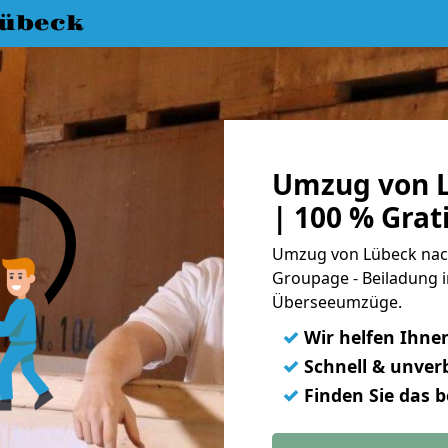
übeck
Umzug von L
| 100 % Gra
Umzug von Lübeck nach 
Groupage - Beiladung i
Überseeumzüge.
✓
Wir helfen Ihne
✓
Schnell & unverb
✓
Finden Sie das 