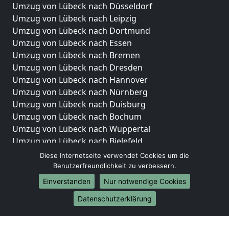
Umzug von Lübeck nach Düsseldorf
Umzug von Lübeck nach Leipzig
Umzug von Lübeck nach Dortmund
Umzug von Lübeck nach Essen
Umzug von Lübeck nach Bremen
Umzug von Lübeck nach Dresden
Umzug von Lübeck nach Hannover
Umzug von Lübeck nach Nürnberg
Umzug von Lübeck nach Duisburg
Umzug von Lübeck nach Bochum
Umzug von Lübeck nach Wuppertal
Umzug von Lübeck nach Bielefeld
Umzug von Lübeck nach Bonn
Diese Internetseite verwendet Cookies um die
Umzug von Lübeck nach Münster
Benutzerfreundlichkeit zu verbessern.
Einverstanden
Nur notwendige Cookies
Internationale-Umzüge
Datenschutzerklärung
Umzug von Lübeck nach Brasilien
Umzug von Lübeck nach Brunei Darussalam
Umzug von Lübeck nach Burkina Faso