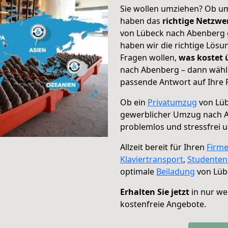
Sie wollen umziehen? Ob um
haben das
richtige Netzw
von Lübeck nach Abenberg g
haben wir die richtige Lösu
Fragen wollen,
was kostet
nach Abenberg – dann wähle
passende Antwort auf Ihre 
Ob ein
Privatumzug
von Lüb
gewerblicher Umzug nach 
problemlos und stressfrei 
Allzeit bereit für Ihren
Firm
Klaviertransport
,
Studente
optimale
Beiladung
von Lüb
Erhalten Sie jetzt
in nur we
kostenfreie Angebote.