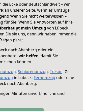
 die Ecke oder deutschlandweit – wir
erk
an unserer Seite, wenn es Umzüge
eht! Wenn Sie nicht weiterwissen –
ng für Sie! Wenn Sie Antworten auf Ihre
 überhaupt mein Umzug
von Lübeck
n Sie sie uns, denn wir haben immer die
Fragen parat.
eck nach Abenberg oder ein
Abenberg,
wir helfen
, damit Sie
umziehen können.
enumzug
,
Seniorenumzug
,
Tresor
– &
numzug
in Lübeck,
Fernumzug
oder eine
eck nach Abenberg.
nigen Minuten unverbindliche und