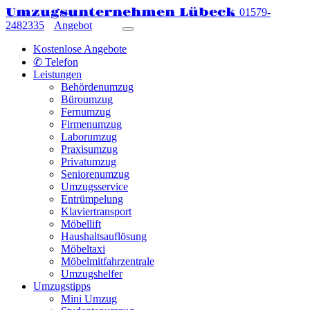
Umzugsunternehmen Lübeck
01579-
2482335
Angebot
Kostenlose Angebote
✆ Telefon
Leistungen
Behördenumzug
Büroumzug
Fernumzug
Firmenumzug
Laborumzug
Praxisumzug
Privatumzug
Seniorenumzug
Umzugsservice
Entrümpelung
Klaviertransport
Möbellift
Haushaltsauflösung
Möbeltaxi
Möbelmitfahrzentrale
Umzugshelfer
Umzugstipps
Mini Umzug