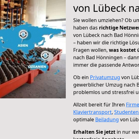
von Lübeck n
Sie wollen umziehen? Ob um
haben das
richtige Netzw
von Lübeck nach Bad Hönnin
– haben wir die richtige Lö
Fragen wollen,
was kostet
nach Bad Hönningen – dann 
immer die passende Antwort
Ob ein
Privatumzug
von Lüb
gewerblicher Umzug nach 
problemlos und stressfrei 
Allzeit bereit für Ihren
Firm
Klaviertransport
,
Studente
optimale
Beiladung
von Lüb
Erhalten Sie jetzt
in nur we