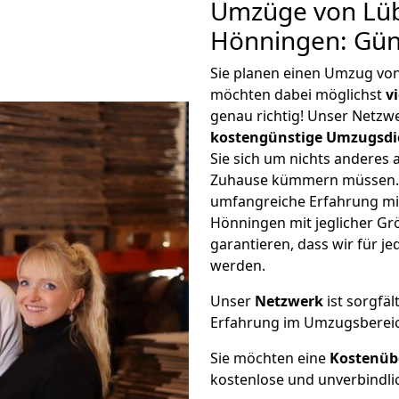
Umzüge von Lüb
Hönningen: Gün
Sie planen einen Umzug vo
möchten dabei möglichst
v
genau richtig! Unser Netzw
kostengünstige Umzugsdi
Sie sich um nichts anderes 
Zuhause kümmern müssen. W
umfangreiche Erfahrung m
Hönningen mit jeglicher G
garantieren, dass wir für j
werden.
Unser
Netzwerk
ist sorgfäl
Erfahrung im Umzugsberei
Sie möchten eine
Kostenüb
kostenlose und unverbindli