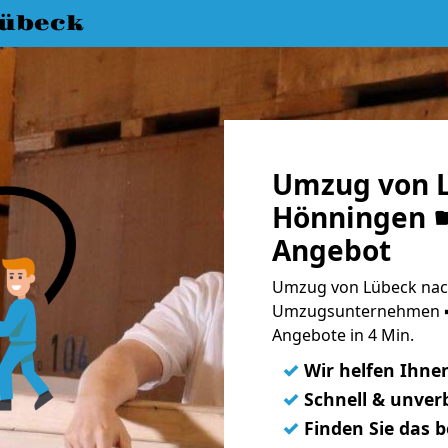
übeck
Umzug von L
Hönningen ☛
Angebot
Umzug von Lübeck nac
Umzugsunternehmen ➨
Angebote in 4 Min.
✓
Wir helfen Ihne
✓
Schnell & unverb
✓
Finden Sie das 