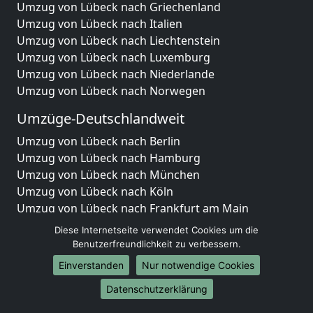
Umzug von Lübeck nach Griechenland
Umzug von Lübeck nach Italien
Umzug von Lübeck nach Liechtenstein
Umzug von Lübeck nach Luxemburg
Umzug von Lübeck nach Niederlande
Umzug von Lübeck nach Norwegen
Umzüge-Deutschlandweit
Umzug von Lübeck nach Berlin
Umzug von Lübeck nach Hamburg
Umzug von Lübeck nach München
Umzug von Lübeck nach Köln
Umzug von Lübeck nach Frankfurt am Main
Umzug von Lübeck nach Stuttgart
Diese Internetseite verwendet Cookies um die
Umzug von Lübeck nach Düsseldorf
Benutzerfreundlichkeit zu verbessern.
Umzug von Lübeck nach Leipzig
Einverstanden
Nur notwendige Cookies
Umzug von Lübeck nach Dortmund
Datenschutzerklärung
Umzug von Lübeck nach Essen
Umzug von Lübeck nach Bremen