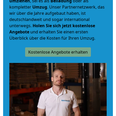
umziehen
, sei es als
Beiladung
oder als
kompletter
Umzug
. Unser Partnernetzwerk, das
wir über die Jahre aufgebaut haben, ist
deutschlandweit und sogar international
unterwegs.
Holen Sie sich jetzt kostenlose
Angebote
und erhalten Sie einen ersten
Überblick über die Kosten für Ihren Umzug.
Kostenlose Angebote erhalten