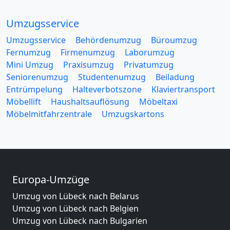
Umzugsservice
Umzugsservice
Behördenumzug
Büroumzug
Fernumzug
Firmenumzug
Laborumzug
Mini Umzug
Praxisumzug
Privatumzug
Seniorenumzug
Studentenumzug
Beiladung
Entrümpelung
Halteverbotszone
Klaviertransport
Möbellift
Haushaltsauflösung
Möbeltaxi
Möbelmitfahrzentrale
Umzugskartons
Europa-Umzüge
Umzug von Lübeck nach Belarus
Umzug von Lübeck nach Belgien
Umzug von Lübeck nach Bulgarien