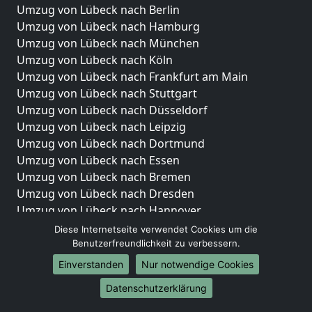
Umzug von Lübeck nach Berlin
Umzug von Lübeck nach Hamburg
Umzug von Lübeck nach München
Umzug von Lübeck nach Köln
Umzug von Lübeck nach Frankfurt am Main
Umzug von Lübeck nach Stuttgart
Umzug von Lübeck nach Düsseldorf
Umzug von Lübeck nach Leipzig
Umzug von Lübeck nach Dortmund
Umzug von Lübeck nach Essen
Umzug von Lübeck nach Bremen
Umzug von Lübeck nach Dresden
Umzug von Lübeck nach Hannover
Umzug von Lübeck nach Nürnberg
Diese Internetseite verwendet Cookies um die
Umzug von Lübeck nach Duisburg
Benutzerfreundlichkeit zu verbessern.
Umzug von Lübeck nach Bochum
Einverstanden
Nur notwendige Cookies
Umzug von Lübeck nach Wuppertal
Datenschutzerklärung
Umzug von Lübeck nach Bielefeld
Umzug von Lübeck nach Bonn