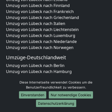
Umzug von Lübeck nach Finnland
Umzug von Lübeck nach Frankreich
Umzug von Lübeck nach Griechenland
Umzug von Lübeck nach Italien
Umzug von Lübeck nach Liechtenstein
Umzug von Lübeck nach Luxemburg
Umzug von Lübeck nach Niederlande
Umzug von Lübeck nach Norwegen
Umzüge-Deutschlandweit
Umzug von Lübeck nach Berlin
Umzug von Lübeck nach Hamburg
Umzug von Lübeck nach München
Diese Internetseite verwendet Cookies um die
Umzug von Lübeck nach Köln
Benutzerfreundlichkeit zu verbessern.
Umzug von Lübeck nach Frankfurt am Main
Umzug von Lübeck nach Stuttgart
Einverstanden
Nur notwendige Cookies
Umzug von Lübeck nach Düsseldorf
Datenschutzerklärung
Umzug von Lübeck nach Leipzig