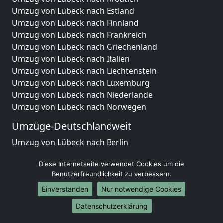
Umzug von Lübeck nach Estland
Umzug von Lübeck nach Finnland
Umzug von Lübeck nach Frankreich
Umzug von Lübeck nach Griechenland
Umzug von Lübeck nach Italien
Umzug von Lübeck nach Liechtenstein
Umzug von Lübeck nach Luxemburg
Umzug von Lübeck nach Niederlande
Umzug von Lübeck nach Norwegen
Umzüge-Deutschlandweit
Umzug von Lübeck nach Berlin
Umzug von Lübeck nach Hamburg
Diese Internetseite verwendet Cookies um die
Umzug von Lübeck nach München
Benutzerfreundlichkeit zu verbessern.
Umzug von Lübeck nach Köln
Umzug von Lübeck nach Frankfurt am Main
Einverstanden
Nur notwendige Cookies
Umzug von Lübeck nach Stuttgart
Datenschutzerklärung
Umzug von Lübeck nach Düsseldorf