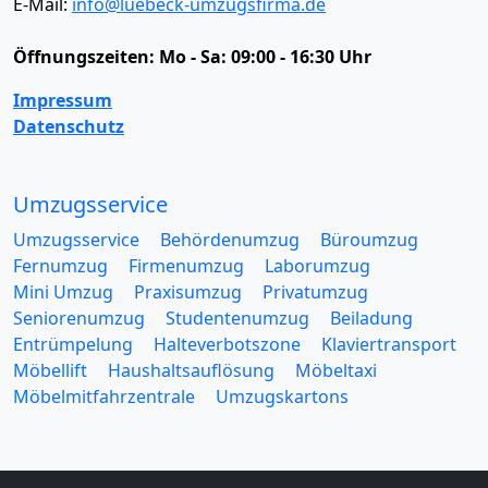
E-Mail:
info@luebeck-umzugsfirma.de
Öffnungszeiten:
Mo - Sa: 09:00 - 16:30 Uhr
Impressum
Datenschutz
Umzugsservice
Umzugsservice
Behördenumzug
Büroumzug
Fernumzug
Firmenumzug
Laborumzug
Mini Umzug
Praxisumzug
Privatumzug
Seniorenumzug
Studentenumzug
Beiladung
Entrümpelung
Halteverbotszone
Klaviertransport
Möbellift
Haushaltsauflösung
Möbeltaxi
Möbelmitfahrzentrale
Umzugskartons