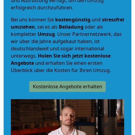
und Ausrüstung verfügt, um den Umzug
erfolgreich durchzuführen.
Bei uns können Sie
kostengünstig
und
stressfrei
umziehen
, sei es als
Beiladung
oder als
kompletter
Umzug
. Unser Partnernetzwerk, das
wir über die Jahre aufgebaut haben, ist
deutschlandweit und sogar international
unterwegs.
Holen Sie sich jetzt kostenlose
Angebote
und erhalten Sie einen ersten
Überblick über die Kosten für Ihren Umzug.
Kostenlose Angebote erhalten