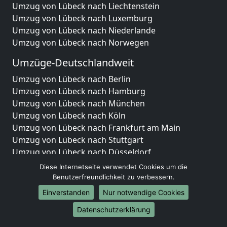
Umzug von Lübeck nach Liechtenstein
Umzug von Lübeck nach Luxemburg
Umzug von Lübeck nach Niederlande
Umzug von Lübeck nach Norwegen
Umzüge-Deutschlandweit
Umzug von Lübeck nach Berlin
Umzug von Lübeck nach Hamburg
Umzug von Lübeck nach München
Umzug von Lübeck nach Köln
Umzug von Lübeck nach Frankfurt am Main
Umzug von Lübeck nach Stuttgart
Umzug von Lübeck nach Düsseldorf
Umzug von Lübeck nach Leipzig
Diese Internetseite verwendet Cookies um die
Umzug von Lübeck nach Dortmund
Benutzerfreundlichkeit zu verbessern.
Umzug von Lübeck nach Essen
Einverstanden
Nur notwendige Cookies
Umzug von Lübeck nach Bremen
Datenschutzerklärung
Umzug von Lübeck nach Dresden
Umzug von Lübeck nach Hannover