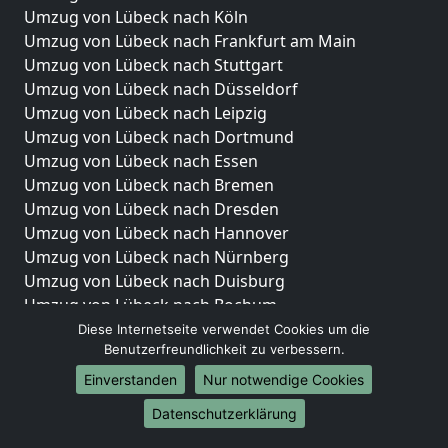
Umzug von Lübeck nach Köln
Umzug von Lübeck nach Frankfurt am Main
Umzug von Lübeck nach Stuttgart
Umzug von Lübeck nach Düsseldorf
Umzug von Lübeck nach Leipzig
Umzug von Lübeck nach Dortmund
Umzug von Lübeck nach Essen
Umzug von Lübeck nach Bremen
Umzug von Lübeck nach Dresden
Umzug von Lübeck nach Hannover
Umzug von Lübeck nach Nürnberg
Umzug von Lübeck nach Duisburg
Umzug von Lübeck nach Bochum
Umzug von Lübeck nach Wuppertal
Diese Internetseite verwendet Cookies um die
Benutzerfreundlichkeit zu verbessern.
Umzug von Lübeck nach Bielefeld
Umzug von Lübeck nach Bonn
Einverstanden
Nur notwendige Cookies
Umzug von Lübeck nach Münster
Datenschutzerklärung
Internationale-Umzüge