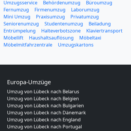
Umzugsservice
Behördenumzug
Büroumzug
Fernumzug
Firmenumzug
Laborumzug
Mini Umzug
Praxisumzug
Privatumzug
Seniorenumzug
Studentenumzug
Beiladung
Entrümpelung
Halteverbotszone
Klaviertransport
Möbellift
Haushaltsauflösung
Möbeltaxi
Möbelmitfahrzentrale
Umzugskartons
Europa-Umzüge
Umzug von Lübeck nach Belarus
Umzug von Lübeck nach Belgien
Umzug von Lübeck nach Bulgarien
Umzug von Lübeck nach Dänemark
Umzug von Lübeck nach England
Umzug von Lübeck nach Portugal