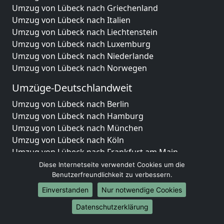
Umzug von Lübeck nach Griechenland
Umzug von Lübeck nach Italien
Umzug von Lübeck nach Liechtenstein
Umzug von Lübeck nach Luxemburg
Umzug von Lübeck nach Niederlande
Umzug von Lübeck nach Norwegen
Umzüge-Deutschlandweit
Umzug von Lübeck nach Berlin
Umzug von Lübeck nach Hamburg
Umzug von Lübeck nach München
Umzug von Lübeck nach Köln
Umzug von Lübeck nach Frankfurt am Main
Umzug von Lübeck nach Stuttgart
Diese Internetseite verwendet Cookies um die
Umzug von Lübeck nach Düsseldorf
Benutzerfreundlichkeit zu verbessern.
Umzug von Lübeck nach Leipzig
Einverstanden
Nur notwendige Cookies
Umzug von Lübeck nach Dortmund
Datenschutzerklärung
Umzug von Lübeck nach Essen
Umzug von Lübeck nach Bremen