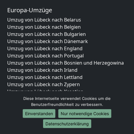
Europa-Umzüge
Umzug von Lübeck nach Belarus
Umzug von Lübeck nach Belgien
Umzug von Lübeck nach Bulgarien
Umzug von Lübeck nach Dänemark
Umzug von Lübeck nach England
Umzug von Lübeck nach Portugal
Umzug von Lübeck nach Bosnien und Herzegowina
Umzug von Lübeck nach Irland
Umzug von Lübeck nach Lettland
Umzug von Lübeck nach Zypern
Umzug von Lübeck nach Kroatien
Umzug von Lübeck nach Estland
Diese Internetseite verwendet Cookies um die
Benutzerfreundlichkeit zu verbessern.
Umzug von Lübeck nach Finnland
Umzug von Lübeck nach Frankreich
Einverstanden
Nur notwendige Cookies
Umzug von Lübeck nach Griechenland
Datenschutzerklärung
Umzug von Lübeck nach Italien