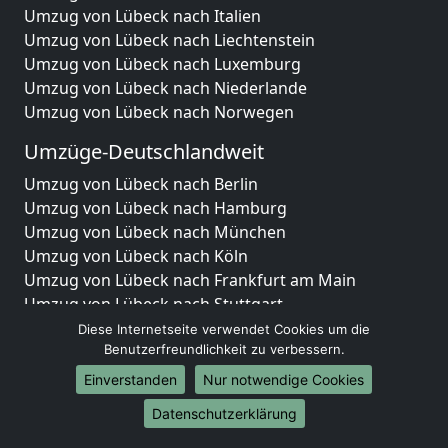
Umzug von Lübeck nach Italien
Umzug von Lübeck nach Liechtenstein
Umzug von Lübeck nach Luxemburg
Umzug von Lübeck nach Niederlande
Umzug von Lübeck nach Norwegen
Umzüge-Deutschlandweit
Umzug von Lübeck nach Berlin
Umzug von Lübeck nach Hamburg
Umzug von Lübeck nach München
Umzug von Lübeck nach Köln
Umzug von Lübeck nach Frankfurt am Main
Umzug von Lübeck nach Stuttgart
Umzug von Lübeck nach Düsseldorf
Diese Internetseite verwendet Cookies um die
Umzug von Lübeck nach Leipzig
Benutzerfreundlichkeit zu verbessern.
Umzug von Lübeck nach Dortmund
Einverstanden
Nur notwendige Cookies
Umzug von Lübeck nach Essen
Datenschutzerklärung
Umzug von Lübeck nach Bremen
Umzug von Lübeck nach Dresden