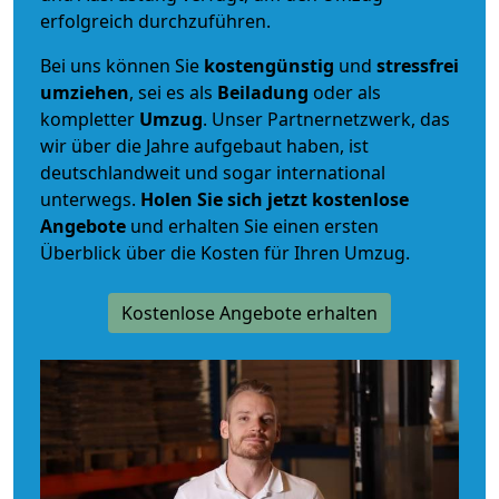
erfolgreich durchzuführen.
Bei uns können Sie
kostengünstig
und
stressfrei
umziehen
, sei es als
Beiladung
oder als
kompletter
Umzug
. Unser Partnernetzwerk, das
wir über die Jahre aufgebaut haben, ist
deutschlandweit und sogar international
unterwegs.
Holen Sie sich jetzt kostenlose
Angebote
und erhalten Sie einen ersten
Überblick über die Kosten für Ihren Umzug.
Kostenlose Angebote erhalten