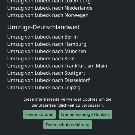
Umzug von Lübeck nach Luxemburg
Umzug von Lübeck nach Niederlande
Umzug von Lübeck nach Norwegen
Umzüge-Deutschlandweit
Umzug von Lübeck nach Berlin
Umzug von Lübeck nach Hamburg
Umzug von Lübeck nach München
Umzug von Lübeck nach Köln
Umzug von Lübeck nach Frankfurt am Main
Umzug von Lübeck nach Stuttgart
Umzug von Lübeck nach Düsseldorf
Umzug von Lübeck nach Leipzig
Umzug von Lübeck nach Dortmund
Diese Internetseite verwendet Cookies um die
Umzug von Lübeck nach Essen
Benutzerfreundlichkeit zu verbessern.
Umzug von Lübeck nach Bremen
Einverstanden
Nur notwendige Cookies
Umzug von Lübeck nach Dresden
Umzug von Lübeck nach Hannover
Datenschutzerklärung
Umzug von Lübeck nach Nürnberg