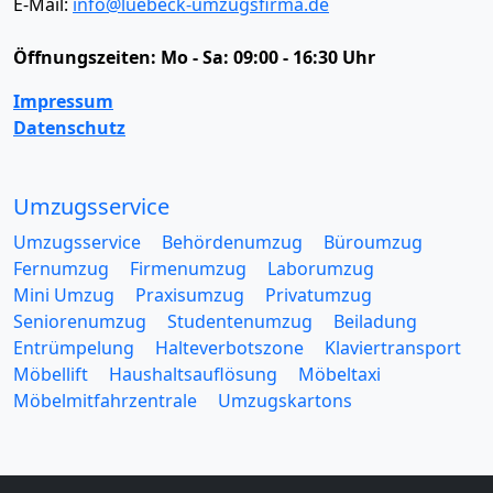
E-Mail:
info@luebeck-umzugsfirma.de
Öffnungszeiten:
Mo - Sa: 09:00 - 16:30 Uhr
Impressum
Datenschutz
Umzugsservice
Umzugsservice
Behördenumzug
Büroumzug
Fernumzug
Firmenumzug
Laborumzug
Mini Umzug
Praxisumzug
Privatumzug
Seniorenumzug
Studentenumzug
Beiladung
Entrümpelung
Halteverbotszone
Klaviertransport
Möbellift
Haushaltsauflösung
Möbeltaxi
Möbelmitfahrzentrale
Umzugskartons