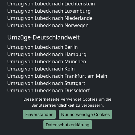
Umzug von Lübeck nach Liechtenstein
Umzug von Lübeck nach Luxemburg
Umzug von Lübeck nach Niederlande
Umzug von Lübeck nach Norwegen
Umzüge-Deutschlandweit
Umzug von Lübeck nach Berlin
Umzug von Lübeck nach Hamburg
Umzug von Lübeck nach München
Umzug von Lübeck nach Köln
Umzug von Lübeck nach Frankfurt am Main
Umzug von Lübeck nach Stuttgart
Umzug von Lübeck nach Düsseldorf
Umzug von Lübeck nach Leipzig
Diese Internetseite verwendet Cookies um die
Umzug von Lübeck nach Dortmund
Benutzerfreundlichkeit zu verbessern.
Umzug von Lübeck nach Essen
Einverstanden
Nur notwendige Cookies
Umzug von Lübeck nach Bremen
Datenschutzerklärung
Umzug von Lübeck nach Dresden
Umzug von Lübeck nach Hannover