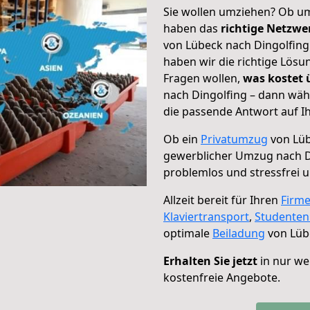
Sie wollen umziehen? Ob um
haben das
richtige Netzw
von Lübeck nach Dingolfing 
haben wir die richtige Lösu
Fragen wollen,
was kostet
nach Dingolfing – dann wäh
die passende Antwort auf Ih
Ob ein
Privatumzug
von Lüb
gewerblicher Umzug nach D
problemlos und stressfrei 
Allzeit bereit für Ihren
Firm
Klaviertransport
,
Studente
optimale
Beiladung
von Lübe
Erhalten Sie jetzt
in nur we
kostenfreie Angebote.