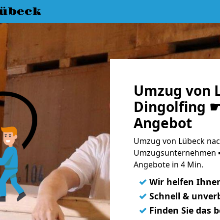
übeck
Umzug von 
Dingolfing ☛
Angebot
Umzug von Lübeck nach
Umzugsunternehmen ➨
Angebote in 4 Min.
✓
Wir helfen Ihne
✓
Schnell & unverb
✓
Finden Sie das 