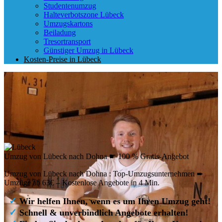
Studentenumzug
Halteverbotszone Lübeck
Umzugskartons
Beiladung
Tresortransport
Günstiger Umzug in Lübeck
Kosten-Preise in Lübeck
Umzug von Lübeck nach Dohna ☛ 100 % Gratis-Angebot
Umzug von Lübeck nach Dohna : Top-Umzugsunternehmen ➨
Umzüge ab 63€ – Kostenlose Angebote in 4 Min.
✓
Wir helfen Ihnen, wenn es um Ihren Umzug geht!
✓
Schnell & unverbindlich Angebote erhalten!