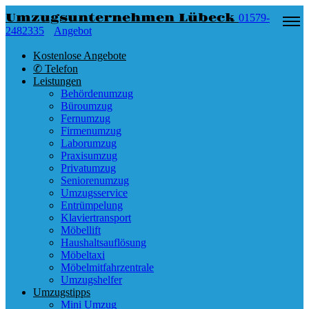
Umzugsunternehmen Lübeck
01579-
2482335
Angebot
Kostenlose Angebote
✆ Telefon
Leistungen
Behördenumzug
Büroumzug
Fernumzug
Firmenumzug
Laborumzug
Praxisumzug
Privatumzug
Seniorenumzug
Umzugsservice
Entrümpelung
Klaviertransport
Möbellift
Haushaltsauflösung
Möbeltaxi
Möbelmitfahrzentrale
Umzugshelfer
Umzugstipps
Mini Umzug