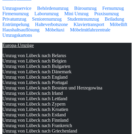
Umzugsservice
Behördenumzug
Büroumzug
Fernumzug
Firmenumzug
Laborumzug
Mini Umzug
Praxisumzug
Privatumzug
Seniorenumzug
Studentenumzug
Beiladung
Entrümpelung
Halteverbotszone
Klaviertransport
Möbellift
Haushaltsauflösung
Möbeltaxi
Möbelmitfahrzentrale
Umzugskartons
Europa-Umzüge
Umzug von Lübeck nach Belarus
Umzug von Lübeck nach Belgien
Umzug von Lübeck nach Bulgarien
Umzug von Lübeck nach Dänemark
Umzug von Lübeck nach England
Umzug von Lübeck nach Portugal
Umzug von Lübeck nach Bosnien und Herzegowina
Umzug von Lübeck nach Irland
Umzug von Lübeck nach Lettland
Umzug von Lübeck nach Zypern
Umzug von Lübeck nach Kroatien
Umzug von Lübeck nach Estland
Umzug von Lübeck nach Finnland
Umzug von Lübeck nach Frankreich
Umzug von Lübeck nach Griechenland