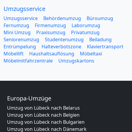
Umzugsservice
Umzugsservice
Behördenumzug
Büroumzug
Fernumzug
Firmenumzug
Laborumzug
Mini Umzug
Praxisumzug
Privatumzug
Seniorenumzug
Studentenumzug
Beiladung
Entrümpelung
Halteverbotszone
Klaviertransport
Möbellift
Haushaltsauflösung
Möbeltaxi
Möbelmitfahrzentrale
Umzugskartons
Europa-Umzüge
Umzug von Lübeck nach Belarus
Umzug von Lübeck nach Belgien
Umzug von Lübeck nach Bulgarien
Umzug von Lübeck nach Dänemark