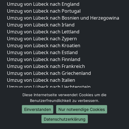
Umzug von Lübeck nach England
Umzug von Lübeck nach Portugal
Umzug von Lübeck nach Bosnien und Herzegowina
Umzug von Lübeck nach Irland
Umzug von Lübeck nach Lettland
Umzug von Lübeck nach Zypern
Umzug von Lübeck nach Kroatien
Umzug von Lübeck nach Estland
Umzug von Lübeck nach Finnland
Umzug von Lübeck nach Frankreich
Umzug von Lübeck nach Griechenland
Umzug von Lübeck nach Italien
Umzug von Lübeck nach Liechtenstein
Umzug von Lübeck nach Luxemburg
Diese Internetseite verwendet Cookies um die
Umzug von Lübeck nach Niederlande
Benutzerfreundlichkeit zu verbessern.
Umzug von Lübeck nach Norwegen
Einverstanden
Nur notwendige Cookies
Umzüge-Deutschlandweit
Datenschutzerklärung
Umzug von Lübeck nach Berlin