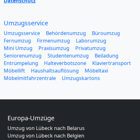
Datenschutz
Umzugsservice
Umzugsservice
Behördenumzug
Büroumzug
Fernumzug
Firmenumzug
Laborumzug
Mini Umzug
Praxisumzug
Privatumzug
Seniorenumzug
Studentenumzug
Beiladung
Entrümpelung
Halteverbotszone
Klaviertransport
Möbellift
Haushaltsauflösung
Möbeltaxi
Möbelmitfahrzentrale
Umzugskartons
Europa-Umzüge
Umzug von Lübeck nach Belarus
Umzug von Lübeck nach Belgien