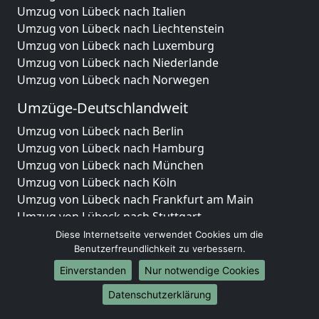
Umzug von Lübeck nach Italien
Umzug von Lübeck nach Liechtenstein
Umzug von Lübeck nach Luxemburg
Umzug von Lübeck nach Niederlande
Umzug von Lübeck nach Norwegen
Umzüge-Deutschlandweit
Umzug von Lübeck nach Berlin
Umzug von Lübeck nach Hamburg
Umzug von Lübeck nach München
Umzug von Lübeck nach Köln
Umzug von Lübeck nach Frankfurt am Main
Umzug von Lübeck nach Stuttgart
Umzug von Lübeck nach Düsseldorf
Diese Internetseite verwendet Cookies um die
Umzug von Lübeck nach Leipzig
Benutzerfreundlichkeit zu verbessern.
Umzug von Lübeck nach Dortmund
Einverstanden
Nur notwendige Cookies
Umzug von Lübeck nach Essen
Datenschutzerklärung
Umzug von Lübeck nach Bremen
Umzug von Lübeck nach Dresden