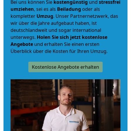
Bei uns können Sie
kostengünstig
und
stressfrei
umziehen
, sei es als
Beiladung
oder als
kompletter
Umzug
. Unser Partnernetzwerk, das
wir über die Jahre aufgebaut haben, ist
deutschlandweit und sogar international
unterwegs.
Holen Sie sich jetzt kostenlose
Angebote
und erhalten Sie einen ersten
Überblick über die Kosten für Ihren Umzug.
Kostenlose Angebote erhalten