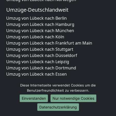
Umzüge-Deutschlandweit
Umzug von Lübeck nach Berlin
Umzug von Lübeck nach Hamburg
Umzug von Lübeck nach München
Umzug von Lübeck nach Köln
Umzug von Lübeck nach Frankfurt am Main
Umzug von Lübeck nach Stuttgart
Umzug von Lübeck nach Düsseldorf
Umzug von Lübeck nach Leipzig
Umzug von Lübeck nach Dortmund
Umzug von Lübeck nach Essen
Umzug von Lübeck nach Bremen
Diese Internetseite verwendet Cookies um die
Umzug von Lübeck nach Dresden
Benutzerfreundlichkeit zu verbessern.
Umzug von Lübeck nach Hannover
Umzug von Lübeck nach Nürnberg
Einverstanden
Nur notwendige Cookies
Umzug von Lübeck nach Duisburg
Datenschutzerklärung
Umzug von Lübeck nach Bochum