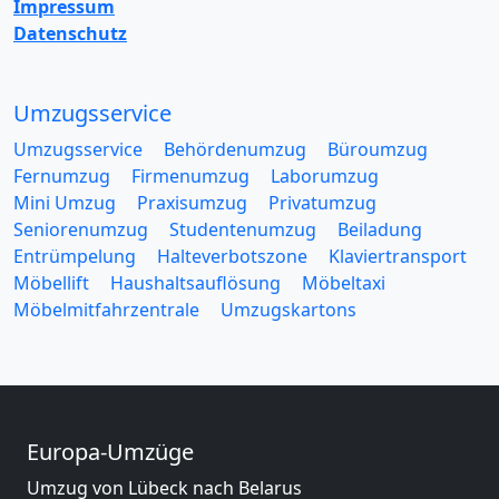
Impressum
Datenschutz
Umzugsservice
Umzugsservice
Behördenumzug
Büroumzug
Fernumzug
Firmenumzug
Laborumzug
Mini Umzug
Praxisumzug
Privatumzug
Seniorenumzug
Studentenumzug
Beiladung
Entrümpelung
Halteverbotszone
Klaviertransport
Möbellift
Haushaltsauflösung
Möbeltaxi
Möbelmitfahrzentrale
Umzugskartons
Europa-Umzüge
Umzug von Lübeck nach Belarus