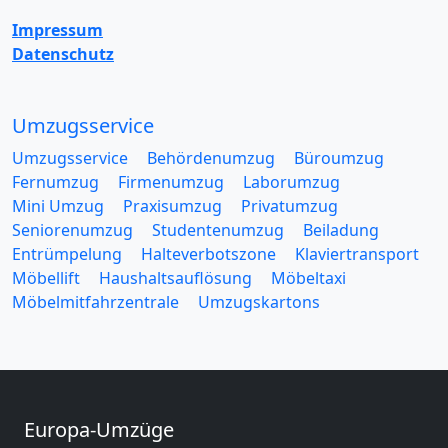
Impressum
Datenschutz
Umzugsservice
Umzugsservice
Behördenumzug
Büroumzug
Fernumzug
Firmenumzug
Laborumzug
Mini Umzug
Praxisumzug
Privatumzug
Seniorenumzug
Studentenumzug
Beiladung
Entrümpelung
Halteverbotszone
Klaviertransport
Möbellift
Haushaltsauflösung
Möbeltaxi
Möbelmitfahrzentrale
Umzugskartons
Europa-Umzüge