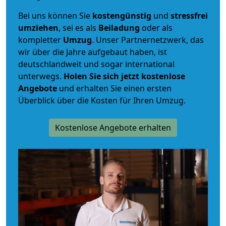
Bei uns können Sie
kostengünstig
und
stressfrei
umziehen
, sei es als
Beiladung
oder als
kompletter
Umzug
. Unser Partnernetzwerk, das
wir über die Jahre aufgebaut haben, ist
deutschlandweit und sogar international
unterwegs.
Holen Sie sich jetzt kostenlose
Angebote
und erhalten Sie einen ersten
Überblick über die Kosten für Ihren Umzug.
Kostenlose Angebote erhalten