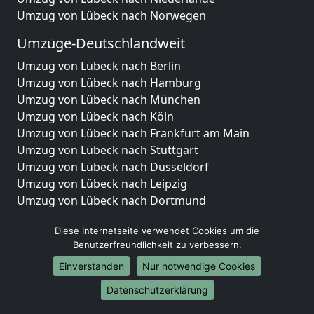
Umzug von Lübeck nach Norwegen
Umzüge-Deutschlandweit
Umzug von Lübeck nach Berlin
Umzug von Lübeck nach Hamburg
Umzug von Lübeck nach München
Umzug von Lübeck nach Köln
Umzug von Lübeck nach Frankfurt am Main
Umzug von Lübeck nach Stuttgart
Umzug von Lübeck nach Düsseldorf
Umzug von Lübeck nach Leipzig
Umzug von Lübeck nach Dortmund
Umzug von Lübeck nach Essen
Diese Internetseite verwendet Cookies um die
Umzug von Lübeck nach Bremen
Benutzerfreundlichkeit zu verbessern.
Umzug von Lübeck nach Dresden
Umzug von Lübeck nach Hannover
Einverstanden
Nur notwendige Cookies
Umzug von Lübeck nach Nürnberg
Datenschutzerklärung
Umzug von Lübeck nach Duisburg