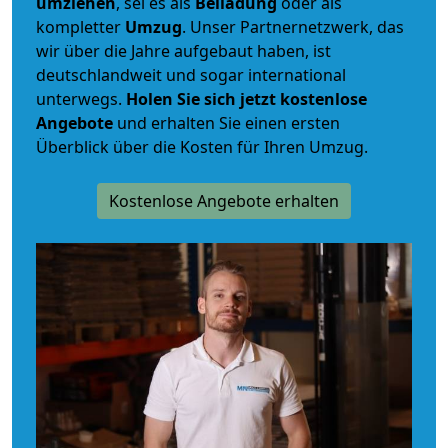
umziehen
, sei es als
Beiladung
oder als
kompletter
Umzug
. Unser Partnernetzwerk, das
wir über die Jahre aufgebaut haben, ist
deutschlandweit und sogar international
unterwegs.
Holen Sie sich jetzt kostenlose
Angebote
und erhalten Sie einen ersten
Überblick über die Kosten für Ihren Umzug.
Kostenlose Angebote erhalten