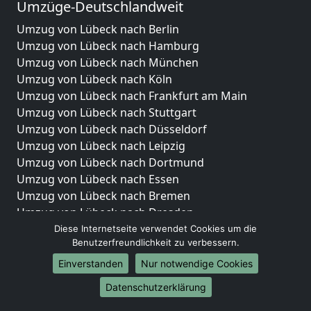
Umzüge-Deutschlandweit
Umzug von Lübeck nach Berlin
Umzug von Lübeck nach Hamburg
Umzug von Lübeck nach München
Umzug von Lübeck nach Köln
Umzug von Lübeck nach Frankfurt am Main
Umzug von Lübeck nach Stuttgart
Umzug von Lübeck nach Düsseldorf
Umzug von Lübeck nach Leipzig
Umzug von Lübeck nach Dortmund
Umzug von Lübeck nach Essen
Umzug von Lübeck nach Bremen
Umzug von Lübeck nach Dresden
Umzug von Lübeck nach Hannover
Diese Internetseite verwendet Cookies um die
Benutzerfreundlichkeit zu verbessern.
Umzug von Lübeck nach Nürnberg
Umzug von Lübeck nach Duisburg
Einverstanden
Nur notwendige Cookies
Umzug von Lübeck nach Bochum
Datenschutzerklärung
Umzug von Lübeck nach Wuppertal