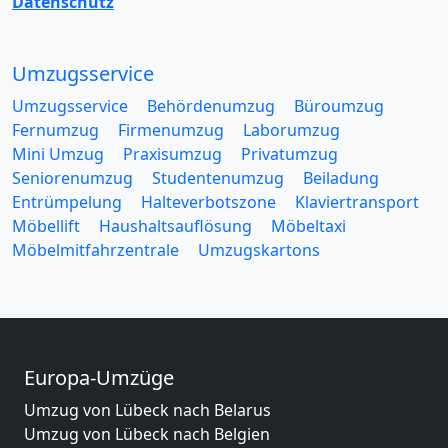
Datenschutz
Umzugsservice
Umzugsservice
Behördenumzug
Büroumzug
Fernumzug
Firmenumzug
Laborumzug
Mini Umzug
Praxisumzug
Privatumzug
Seniorenumzug
Studentenumzug
Beiladung
Entrümpelung
Halteverbotszone
Klaviertransport
Möbellift
Haushaltsauflösung
Möbeltaxi
Möbelmitfahrzentrale
Umzugskartons
Europa-Umzüge
Umzug von Lübeck nach Belarus
Umzug von Lübeck nach Belgien