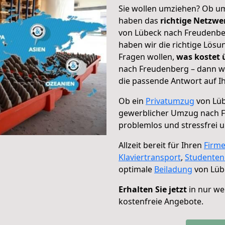
Sie wollen umziehen? Ob um
haben das
richtige Netzw
von Lübeck nach Freudenber
haben wir die richtige Lösu
Fragen wollen,
was kostet
nach Freudenberg – dann wä
die passende Antwort auf Ih
Ob ein
Privatumzug
von Lüb
gewerblicher Umzug nach 
problemlos und stressfrei 
Allzeit bereit für Ihren
Firm
Klaviertransport
,
Studente
optimale
Beiladung
von Lüb
Erhalten Sie jetzt
in nur we
kostenfreie Angebote.