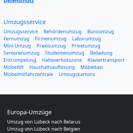
Datenschutz
Umzugsservice
Umzugsservice
Behördenumzug
Büroumzug
Fernumzug
Firmenumzug
Laborumzug
Mini Umzug
Praxisumzug
Privatumzug
Seniorenumzug
Studentenumzug
Beiladung
Entrümpelung
Halteverbotszone
Klaviertransport
Möbellift
Haushaltsauflösung
Möbeltaxi
Möbelmitfahrzentrale
Umzugskartons
Europa-Umzüge
Umzug von Lübeck nach Belarus
Umzug von Lübeck nach Belgien