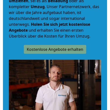
umziehen
, sei es als
Beiladung
oder als
kompletter
Umzug
. Unser Partnernetzwerk, das
wir über die Jahre aufgebaut haben, ist
deutschlandweit und sogar international
unterwegs.
Holen Sie sich jetzt kostenlose
Angebote
und erhalten Sie einen ersten
Überblick über die Kosten für Ihren Umzug.
Kostenlose Angebote erhalten