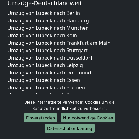
Umzüge-Deutschlandweit
Umzug von Lübeck nach Berlin
Umzug von Lübeck nach Hamburg
Umzug von Lübeck nach München
Umzug von Lübeck nach Köln
Umzug von Lübeck nach Frankfurt am Main
Umzug von Lübeck nach Stuttgart
Umzug von Lübeck nach Düsseldorf
Umzug von Lübeck nach Leipzig
Umzug von Lübeck nach Dortmund
Umzug von Lübeck nach Essen
Umzug von Lübeck nach Bremen
Umzug von Lübeck nach Dresden
Umzug von Lübeck nach Hannover
Diese Internetseite verwendet Cookies um die
Benutzerfreundlichkeit zu verbessern.
Umzug von Lübeck nach Nürnberg
Umzug von Lübeck nach Duisburg
Einverstanden
Nur notwendige Cookies
Umzug von Lübeck nach Bochum
Datenschutzerklärung
Umzug von Lübeck nach Wuppertal