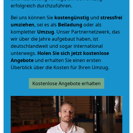
erfolgreich durchzuführen.
Bei uns können Sie
kostengünstig
und
stressfrei
umziehen
, sei es als
Beiladung
oder als
kompletter
Umzug
. Unser Partnernetzwerk, das
wir über die Jahre aufgebaut haben, ist
deutschlandweit und sogar international
unterwegs.
Holen Sie sich jetzt kostenlose
Angebote
und erhalten Sie einen ersten
Überblick über die Kosten für Ihren Umzug.
Kostenlose Angebote erhalten