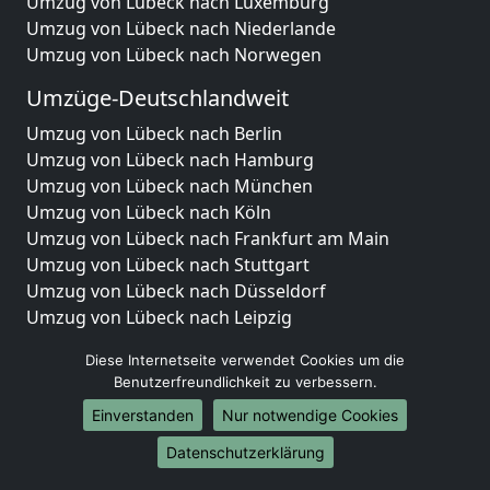
Umzug von Lübeck nach Luxemburg
Umzug von Lübeck nach Niederlande
Umzug von Lübeck nach Norwegen
Umzüge-Deutschlandweit
Umzug von Lübeck nach Berlin
Umzug von Lübeck nach Hamburg
Umzug von Lübeck nach München
Umzug von Lübeck nach Köln
Umzug von Lübeck nach Frankfurt am Main
Umzug von Lübeck nach Stuttgart
Umzug von Lübeck nach Düsseldorf
Umzug von Lübeck nach Leipzig
Umzug von Lübeck nach Dortmund
Diese Internetseite verwendet Cookies um die
Umzug von Lübeck nach Essen
Benutzerfreundlichkeit zu verbessern.
Umzug von Lübeck nach Bremen
Einverstanden
Nur notwendige Cookies
Umzug von Lübeck nach Dresden
Umzug von Lübeck nach Hannover
Datenschutzerklärung
Umzug von Lübeck nach Nürnberg