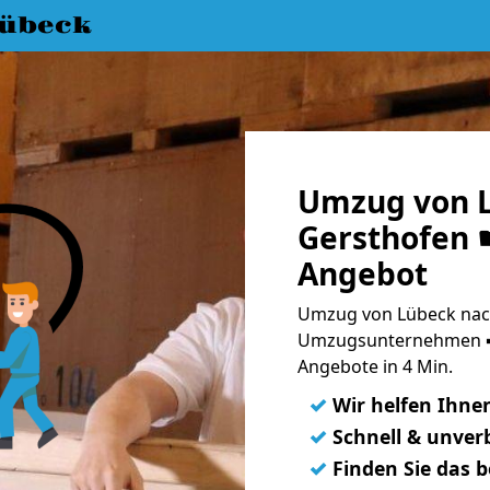
übeck
Umzug von 
Gersthofen ☛
Angebot
Umzug von Lübeck nach
Umzugsunternehmen ➨
Angebote in 4 Min.
✓
Wir helfen Ihne
✓
Schnell & unverb
✓
Finden Sie das 