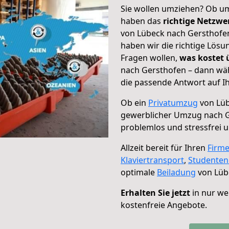
Sie wollen umziehen? Ob um
haben das
richtige Netzw
von Lübeck nach Gersthofen
haben wir die richtige Lösu
Fragen wollen,
was kostet
nach Gersthofen – dann wäh
die passende Antwort auf Ih
Ob ein
Privatumzug
von Lüb
gewerblicher Umzug nach 
problemlos und stressfrei 
Allzeit bereit für Ihren
Firm
Klaviertransport
,
Studente
optimale
Beiladung
von Lüb
Erhalten Sie jetzt
in nur we
kostenfreie Angebote.