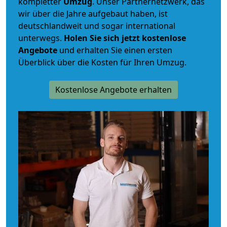
kompletter
Umzug
. Unser Partnernetzwerk, das
wir über die Jahre aufgebaut haben, ist
deutschlandweit und sogar international
unterwegs.
Holen Sie sich jetzt kostenlose
Angebote
und erhalten Sie einen ersten
Überblick über die Kosten für Ihren Umzug.
Kostenlose Angebote erhalten