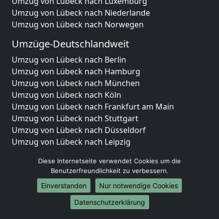
Umzug von Lübeck nach Luxemburg
Umzug von Lübeck nach Niederlande
Umzug von Lübeck nach Norwegen
Umzüge-Deutschlandweit
Umzug von Lübeck nach Berlin
Umzug von Lübeck nach Hamburg
Umzug von Lübeck nach München
Umzug von Lübeck nach Köln
Umzug von Lübeck nach Frankfurt am Main
Umzug von Lübeck nach Stuttgart
Umzug von Lübeck nach Düsseldorf
Umzug von Lübeck nach Leipzig
Umzug von Lübeck nach Dortmund
Diese Internetseite verwendet Cookies um die
Umzug von Lübeck nach Essen
Benutzerfreundlichkeit zu verbessern.
Umzug von Lübeck nach Bremen
Einverstanden
Nur notwendige Cookies
Umzug von Lübeck nach Dresden
Umzug von Lübeck nach Hannover
Datenschutzerklärung
Umzug von Lübeck nach Nürnberg