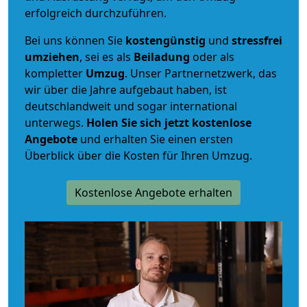
erfolgreich durchzuführen.
Bei uns können Sie
kostengünstig
und
stressfrei
umziehen
, sei es als
Beiladung
oder als
kompletter
Umzug
. Unser Partnernetzwerk, das
wir über die Jahre aufgebaut haben, ist
deutschlandweit und sogar international
unterwegs.
Holen Sie sich jetzt kostenlose
Angebote
und erhalten Sie einen ersten
Überblick über die Kosten für Ihren Umzug.
Kostenlose Angebote erhalten