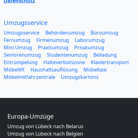
Datenschutz
Umzugsservice
Umzugsservice
Behördenumzug
Büroumzug
Fernumzug
Firmenumzug
Laborumzug
Mini Umzug
Praxisumzug
Privatumzug
Seniorenumzug
Studentenumzug
Beiladung
Entrümpelung
Halteverbotszone
Klaviertransport
Möbellift
Haushaltsauflösung
Möbeltaxi
Möbelmitfahrzentrale
Umzugskartons
Europa-Umzüge
Umzug von Lübeck nach Belarus
Umzug von Lübeck nach Belgien