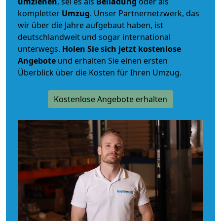
umziehen
, sei es als
Beiladung
oder als
kompletter
Umzug
. Unser Partnernetzwerk, das
wir über die Jahre aufgebaut haben, ist
deutschlandweit und sogar international
unterwegs.
Holen Sie sich jetzt kostenlose
Angebote
und erhalten Sie einen ersten
Überblick über die Kosten für Ihren Umzug.
Kostenlose Angebote erhalten