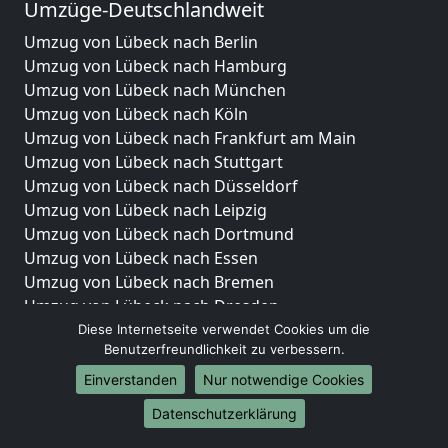
Umzüge-Deutschlandweit
Umzug von Lübeck nach Berlin
Umzug von Lübeck nach Hamburg
Umzug von Lübeck nach München
Umzug von Lübeck nach Köln
Umzug von Lübeck nach Frankfurt am Main
Umzug von Lübeck nach Stuttgart
Umzug von Lübeck nach Düsseldorf
Umzug von Lübeck nach Leipzig
Umzug von Lübeck nach Dortmund
Umzug von Lübeck nach Essen
Umzug von Lübeck nach Bremen
Umzug von Lübeck nach Dresden
Umzug von Lübeck nach Hannover
Diese Internetseite verwendet Cookies um die
Benutzerfreundlichkeit zu verbessern.
Umzug von Lübeck nach Nürnberg
Umzug von Lübeck nach Duisburg
Einverstanden
Nur notwendige Cookies
Umzug von Lübeck nach Bochum
Datenschutzerklärung
Umzug von Lübeck nach Wuppertal