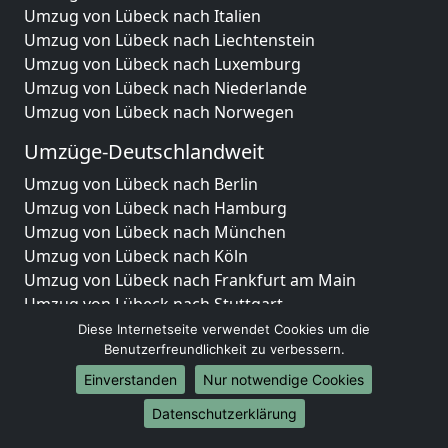
Umzug von Lübeck nach Italien
Umzug von Lübeck nach Liechtenstein
Umzug von Lübeck nach Luxemburg
Umzug von Lübeck nach Niederlande
Umzug von Lübeck nach Norwegen
Umzüge-Deutschlandweit
Umzug von Lübeck nach Berlin
Umzug von Lübeck nach Hamburg
Umzug von Lübeck nach München
Umzug von Lübeck nach Köln
Umzug von Lübeck nach Frankfurt am Main
Umzug von Lübeck nach Stuttgart
Umzug von Lübeck nach Düsseldorf
Diese Internetseite verwendet Cookies um die
Umzug von Lübeck nach Leipzig
Benutzerfreundlichkeit zu verbessern.
Umzug von Lübeck nach Dortmund
Einverstanden
Nur notwendige Cookies
Umzug von Lübeck nach Essen
Datenschutzerklärung
Umzug von Lübeck nach Bremen
Umzug von Lübeck nach Dresden