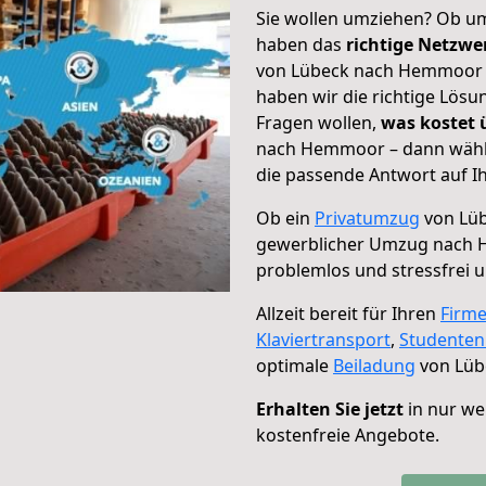
Sie wollen umziehen? Ob um
haben das
richtige Netzw
von Lübeck nach Hemmoor g
haben wir die richtige Lösu
Fragen wollen,
was kostet
nach Hemmoor – dann wähle
die passende Antwort auf Ih
Ob ein
Privatumzug
von Lü
gewerblicher Umzug nach
problemlos und stressfrei 
Allzeit bereit für Ihren
Firm
Klaviertransport
,
Studente
optimale
Beiladung
von Lüb
Erhalten Sie jetzt
in nur we
kostenfreie Angebote.