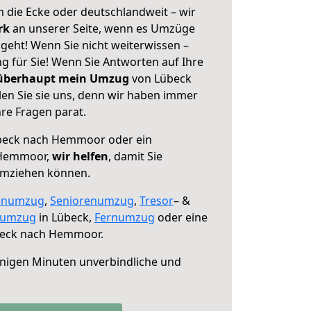
 die Ecke oder deutschlandweit – wir
erk
an unserer Seite, wenn es Umzüge
eht! Wenn Sie nicht weiterwissen –
ng für Sie! Wenn Sie Antworten auf Ihre
 überhaupt mein Umzug
von Lübeck
n Sie sie uns, denn wir haben immer
re Fragen parat.
beck nach Hemmoor oder ein
 Hemmoor,
wir helfen
, damit Sie
umziehen können.
enumzug
,
Seniorenumzug
,
Tresor
– &
numzug
in Lübeck,
Fernumzug
oder eine
eck nach Hemmoor.
nigen Minuten unverbindliche und