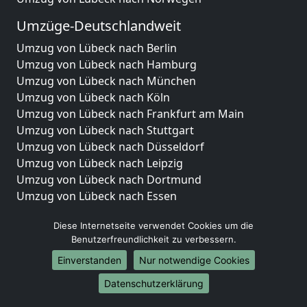
Umzüge-Deutschlandweit
Umzug von Lübeck nach Berlin
Umzug von Lübeck nach Hamburg
Umzug von Lübeck nach München
Umzug von Lübeck nach Köln
Umzug von Lübeck nach Frankfurt am Main
Umzug von Lübeck nach Stuttgart
Umzug von Lübeck nach Düsseldorf
Umzug von Lübeck nach Leipzig
Umzug von Lübeck nach Dortmund
Umzug von Lübeck nach Essen
Umzug von Lübeck nach Bremen
Diese Internetseite verwendet Cookies um die
Umzug von Lübeck nach Dresden
Benutzerfreundlichkeit zu verbessern.
Umzug von Lübeck nach Hannover
Umzug von Lübeck nach Nürnberg
Einverstanden
Nur notwendige Cookies
Umzug von Lübeck nach Duisburg
Datenschutzerklärung
Umzug von Lübeck nach Bochum