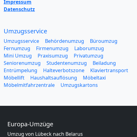
Impressum
Datenschutz
Umzugsservice
Umzugsservice
Behördenumzug
Büroumzug
Fernumzug
Firmenumzug
Laborumzug
Mini Umzug
Praxisumzug
Privatumzug
Seniorenumzug
Studentenumzug
Beiladung
Entrümpelung
Halteverbotszone
Klaviertransport
Möbellift
Haushaltsauflösung
Möbeltaxi
Möbelmitfahrzentrale
Umzugskartons
Europa-Umzüge
Umzug von Lübeck nach Belarus