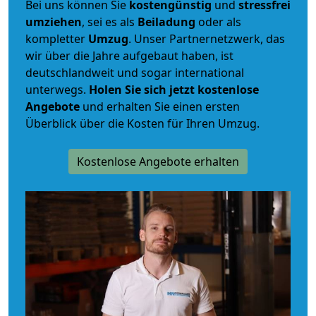
Bei uns können Sie
kostengünstig
und
stressfrei
umziehen
, sei es als
Beiladung
oder als
kompletter
Umzug
. Unser Partnernetzwerk, das
wir über die Jahre aufgebaut haben, ist
deutschlandweit und sogar international
unterwegs.
Holen Sie sich jetzt kostenlose
Angebote
und erhalten Sie einen ersten
Überblick über die Kosten für Ihren Umzug.
Kostenlose Angebote erhalten