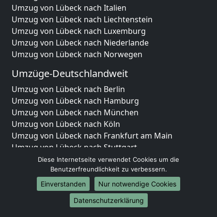
Umzug von Lübeck nach Italien
Umzug von Lübeck nach Liechtenstein
Umzug von Lübeck nach Luxemburg
Umzug von Lübeck nach Niederlande
Umzug von Lübeck nach Norwegen
Umzüge-Deutschlandweit
Umzug von Lübeck nach Berlin
Umzug von Lübeck nach Hamburg
Umzug von Lübeck nach München
Umzug von Lübeck nach Köln
Umzug von Lübeck nach Frankfurt am Main
Umzug von Lübeck nach Stuttgart
Umzug von Lübeck nach Düsseldorf
Diese Internetseite verwendet Cookies um die
Umzug von Lübeck nach Leipzig
Benutzerfreundlichkeit zu verbessern.
Umzug von Lübeck nach Dortmund
Einverstanden
Nur notwendige Cookies
Umzug von Lübeck nach Essen
Datenschutzerklärung
Umzug von Lübeck nach Bremen
Umzug von Lübeck nach Dresden