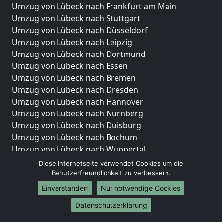
Umzug von Lübeck nach Frankfurt am Main
Umzug von Lübeck nach Stuttgart
Umzug von Lübeck nach Düsseldorf
Umzug von Lübeck nach Leipzig
Umzug von Lübeck nach Dortmund
Umzug von Lübeck nach Essen
Umzug von Lübeck nach Bremen
Umzug von Lübeck nach Dresden
Umzug von Lübeck nach Hannover
Umzug von Lübeck nach Nürnberg
Umzug von Lübeck nach Duisburg
Umzug von Lübeck nach Bochum
Umzug von Lübeck nach Wuppertal
Umzug von Lübeck nach Bielefeld
Diese Internetseite verwendet Cookies um die
Umzug von Lübeck nach Bonn
Benutzerfreundlichkeit zu verbessern.
Umzug von Lübeck nach Münster
Einverstanden
Nur notwendige Cookies
Internationale-Umzüge
Datenschutzerklärung
Umzug von Lübeck nach Brasilien