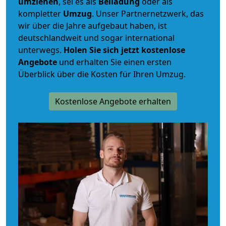
umziehen
, sei es als
Beiladung
oder als
kompletter
Umzug
. Unser Partnernetzwerk, das
wir über die Jahre aufgebaut haben, ist
deutschlandweit und sogar international
unterwegs.
Holen Sie sich jetzt kostenlose
Angebote
und erhalten Sie einen ersten
Überblick über die Kosten für Ihren Umzug.
Kostenlose Angebote erhalten