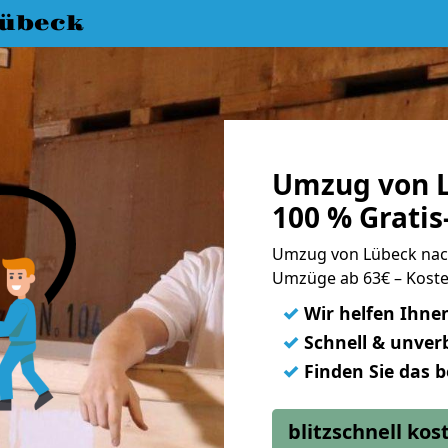
übeck
Umzug von L
100 % Grati
Umzug von Lübeck nac
Umzüge ab 63€ – Koste
✓
Wir helfen Ihne
✓
Schnell & unverb
✓
Finden Sie das 
blitzschnell ko