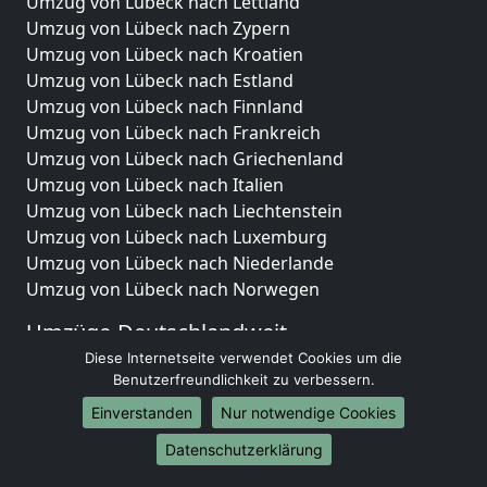
Umzug von Lübeck nach Lettland
Umzug von Lübeck nach Zypern
Umzug von Lübeck nach Kroatien
Umzug von Lübeck nach Estland
Umzug von Lübeck nach Finnland
Umzug von Lübeck nach Frankreich
Umzug von Lübeck nach Griechenland
Umzug von Lübeck nach Italien
Umzug von Lübeck nach Liechtenstein
Umzug von Lübeck nach Luxemburg
Umzug von Lübeck nach Niederlande
Umzug von Lübeck nach Norwegen
Umzüge-Deutschlandweit
Diese Internetseite verwendet Cookies um die
Umzug von Lübeck nach Berlin
Benutzerfreundlichkeit zu verbessern.
Umzug von Lübeck nach Hamburg
Einverstanden
Nur notwendige Cookies
Umzug von Lübeck nach München
Umzug von Lübeck nach Köln
Datenschutzerklärung
Umzug von Lübeck nach Frankfurt am Main