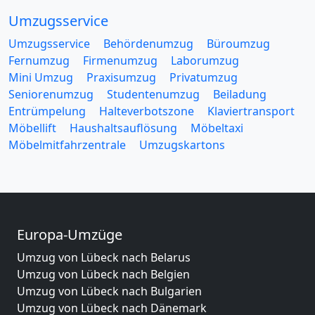
Umzugsservice
Umzugsservice
Behördenumzug
Büroumzug
Fernumzug
Firmenumzug
Laborumzug
Mini Umzug
Praxisumzug
Privatumzug
Seniorenumzug
Studentenumzug
Beiladung
Entrümpelung
Halteverbotszone
Klaviertransport
Möbellift
Haushaltsauflösung
Möbeltaxi
Möbelmitfahrzentrale
Umzugskartons
Europa-Umzüge
Umzug von Lübeck nach Belarus
Umzug von Lübeck nach Belgien
Umzug von Lübeck nach Bulgarien
Umzug von Lübeck nach Dänemark