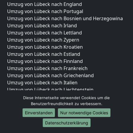
Umzug von Lübeck nach England
Umzug von Lübeck nach Portugal
Umzug von Lübeck nach Bosnien und Herzegowina
Umzug von Lübeck nach Irland
Umzug von Lübeck nach Lettland
Umzug von Lübeck nach Zypern
Umzug von Lübeck nach Kroatien
Umzug von Lübeck nach Estland
Umzug von Lübeck nach Finnland
Umzug von Lübeck nach Frankreich
Umzug von Lübeck nach Griechenland
Umzug von Lübeck nach Italien
Umzug von Lübeck nach Liechtenstein
Umzug von Lübeck nach Luxemburg
Diese Internetseite verwendet Cookies um die
Umzug von Lübeck nach Niederlande
Benutzerfreundlichkeit zu verbessern.
Umzug von Lübeck nach Norwegen
Einverstanden
Nur notwendige Cookies
Umzüge-Deutschlandweit
Datenschutzerklärung
Umzug von Lübeck nach Berlin