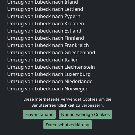
Umzug von Lübeck nach Irland
Umzug von Lübeck nach Lettland
Umzug von Lübeck nach Zypern
Umzug von Lübeck nach Kroatien
Umzug von Lübeck nach Estland
Umzug von Lübeck nach Finnland
Umzug von Lübeck nach Frankreich
Umzug von Lübeck nach Griechenland
Umzug von Lübeck nach Italien
Umzug von Lübeck nach Liechtenstein
Umzug von Lübeck nach Luxemburg
Umzug von Lübeck nach Niederlande
Umzug von Lübeck nach Norwegen
Umzüge-Deutschlandweit
Diese Internetseite verwendet Cookies um die
Benutzerfreundlichkeit zu verbessern.
Umzug von Lübeck nach Berlin
Einverstanden
Nur notwendige Cookies
Umzug von Lübeck nach Hamburg
Umzug von Lübeck nach München
Datenschutzerklärung
Umzug von Lübeck nach Köln