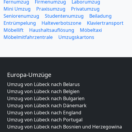
Fernumzug
Firmenumzug
Laborumzug
Mini Umzug
Praxisumzug
Privatumzug
Seniorenumzug
Studentenumzug
Beiladung
Entrümpelung
Halteverbotszone
Klaviertransport
Möbellift
Haushaltsauflösung
Möbeltaxi
Möbelmitfahrzentrale
Umzugskartons
Europa-Umzüge
Umzug von Lübeck nach Belarus
Umzug von Lübeck nach Belgien
Umzug von Lübeck nach Bulgarien
Umzug von Lübeck nach Dänemark
Umzug von Lübeck nach England
Umzug von Lübeck nach Portugal
Umzug von Lübeck nach Bosnien und Herzegowina