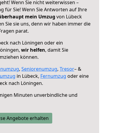
eht! Wenn Sie nicht weiterwissen –
ng für Sie! Wenn Sie Antworten auf Ihre
 überhaupt mein Umzug
von Lübeck
n Sie sie uns, denn wir haben immer die
Fragen parat.
eck nach Löningen oder ein
Löningen,
wir helfen
, damit Sie
umziehen können.
enumzug
,
Seniorenumzug
,
Tresor
– &
numzug
in Lübeck,
Fernumzug
oder eine
eck nach Löningen.
nigen Minuten unverbindliche und
se Angebote erhalten