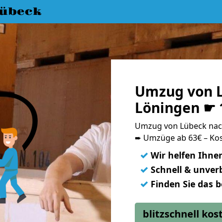
übeck
Umzug von 
Löningen ☛ 
Umzug von Lübeck nac
➨ Umzüge ab 63€ – Kos
✓
Wir helfen Ihne
✓
Schnell & unverb
✓
Finden Sie das 
blitzschnell ko