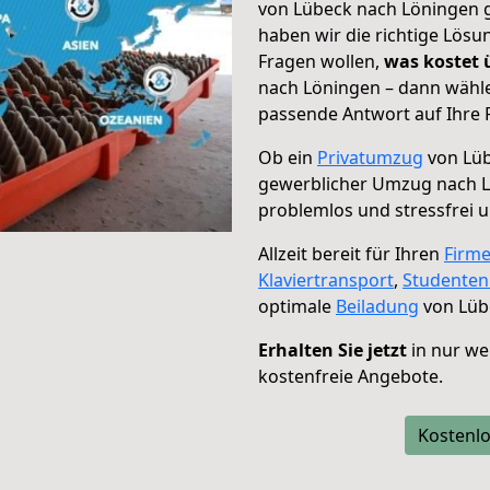
von Lübeck nach Löningen g
haben wir die richtige Lösu
Fragen wollen,
was kostet
nach Löningen – dann wähle
passende Antwort auf Ihre 
Ob ein
Privatumzug
von Lüb
gewerblicher Umzug nach 
problemlos und stressfrei 
Allzeit bereit für Ihren
Firm
Klaviertransport
,
Studente
optimale
Beiladung
von Lüb
Erhalten Sie jetzt
in nur we
kostenfreie Angebote.
Kostenlo