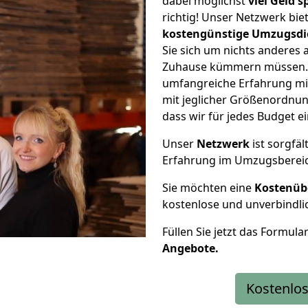
dabei möglichst
viel Geld 
richtig! Unser Netzwerk bi
kostengünstige Umzugsdi
Sie sich um nichts anderes 
Zuhause kümmern müssen. W
umfangreiche Erfahrung m
mit jeglicher Größenordnun
dass wir für jedes Budget 
Unser
Netzwerk
ist sorgfäl
Erfahrung im Umzugsberei
Sie möchten eine
Kostenüb
kostenlose und unverbindli
Füllen Sie jetzt das Formula
Angebote.
Kostenlos