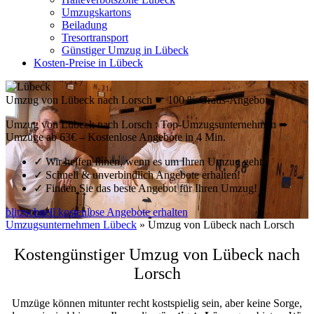
Umzugskartons
Beiladung
Tresortransport
Günstiger Umzug in Lübeck
Kosten-Preise in Lübeck
Umzug von Lübeck nach Lorsch ☛ 100 % Gratis-Angebot
Umzug von Lübeck nach Lorsch : Top-Umzugsunternehmen ➨
Umzüge ab 63€ – Kostenlose Angebote in 4 Min.
✓
Wir helfen Ihnen, wenn es um Ihren Umzug geht!
✓
Schnell & unverbindlich Angebote erhalten!
✓
Finden Sie das beste Angebot für Ihren Umzug!
blitzschnell kostenlose Angebote erhalten
Umzugsunternehmen Lübeck
»
Umzug von Lübeck nach Lorsch
Kostengünstiger Umzug von Lübeck nach
Lorsch
Umzüge können mitunter recht kostspielig sein, aber keine Sorge,