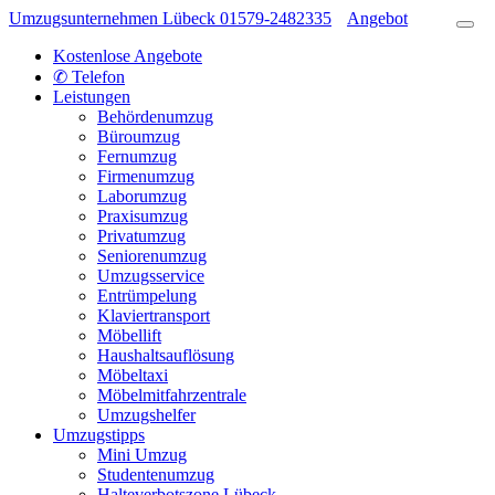
Umzugsunternehmen Lübeck
01579-2482335
Angebot
Kostenlose Angebote
✆ Telefon
Leistungen
Behördenumzug
Büroumzug
Fernumzug
Firmenumzug
Laborumzug
Praxisumzug
Privatumzug
Seniorenumzug
Umzugsservice
Entrümpelung
Klaviertransport
Möbellift
Haushaltsauflösung
Möbeltaxi
Möbelmitfahrzentrale
Umzugshelfer
Umzugstipps
Mini Umzug
Studentenumzug
Halteverbotszone Lübeck