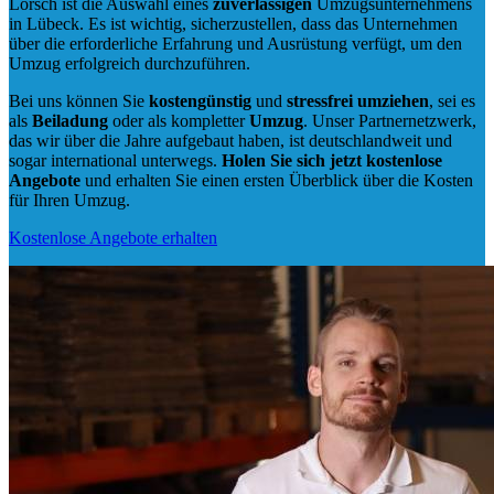
Lorsch ist die Auswahl eines
zuverlässigen
Umzugsunternehmens
in Lübeck. Es ist wichtig, sicherzustellen, dass das Unternehmen
über die erforderliche Erfahrung und Ausrüstung verfügt, um den
Umzug erfolgreich durchzuführen.
Bei uns können Sie
kostengünstig
und
stressfrei
umziehen
, sei es
als
Beiladung
oder als kompletter
Umzug
. Unser Partnernetzwerk,
das wir über die Jahre aufgebaut haben, ist deutschlandweit und
sogar international unterwegs.
Holen Sie sich jetzt kostenlose
Angebote
und erhalten Sie einen ersten Überblick über die Kosten
für Ihren Umzug.
Kostenlose Angebote erhalten