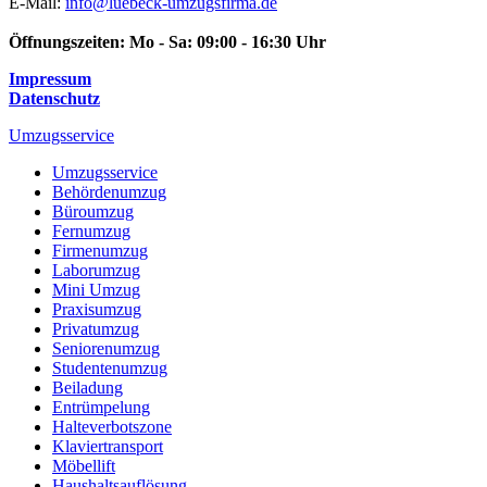
E-Mail:
info@luebeck-umzugsfirma.de
Öffnungszeiten:
Mo - Sa: 09:00 - 16:30 Uhr
Impressum
Datenschutz
Umzugsservice
Umzugsservice
Behördenumzug
Büroumzug
Fernumzug
Firmenumzug
Laborumzug
Mini Umzug
Praxisumzug
Privatumzug
Seniorenumzug
Studentenumzug
Beiladung
Entrümpelung
Halteverbotszone
Klaviertransport
Möbellift
Haushaltsauflösung