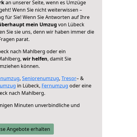
erk
an unserer Seite, wenn es Umzüge
eht! Wenn Sie nicht weiterwissen –
ng für Sie! Wenn Sie Antworten auf Ihre
 überhaupt mein Umzug
von Lübeck
n Sie sie uns, denn wir haben immer die
Fragen parat.
eck nach Mahlberg oder ein
Mahlberg,
wir helfen
, damit Sie
umziehen können.
enumzug
,
Seniorenumzug
,
Tresor
– &
numzug
in Lübeck,
Fernumzug
oder eine
eck nach Mahlberg.
nigen Minuten unverbindliche und
se Angebote erhalten