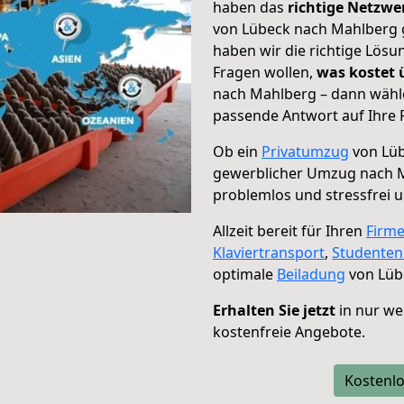
haben das
richtige Netzw
von Lübeck nach Mahlberg g
haben wir die richtige Lösu
Fragen wollen,
was kostet
nach Mahlberg – dann wähle
passende Antwort auf Ihre 
Ob ein
Privatumzug
von Lüb
gewerblicher Umzug nach 
problemlos und stressfrei 
Allzeit bereit für Ihren
Firm
Klaviertransport
,
Studente
optimale
Beiladung
von Lüb
Erhalten Sie jetzt
in nur we
kostenfreie Angebote.
Kostenlo