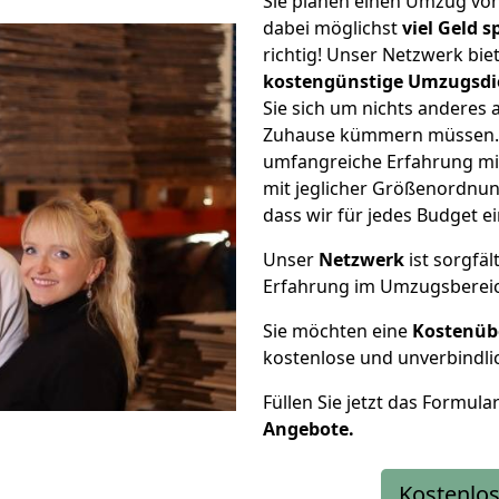
Sie planen einen Umzug vo
dabei möglichst
viel Geld 
richtig! Unser Netzwerk bi
kostengünstige Umzugsdi
Sie sich um nichts anderes 
Zuhause kümmern müssen. W
umfangreiche Erfahrung m
mit jeglicher Größenordnun
dass wir für jedes Budget 
Unser
Netzwerk
ist sorgfäl
Erfahrung im Umzugsberei
Sie möchten eine
Kostenüb
kostenlose und unverbindli
Füllen Sie jetzt das Formula
Angebote.
Kostenlos