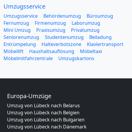
Umzugsservice
Umzugsservice
Behördenumzug
Büroumzug
Fernumzug
Firmenumzug
Laborumzug
Mini Umzug
Praxisumzug
Privatumzug
Seniorenumzug
Studentenumzug
Beiladung
Entrümpelung
Halteverbotszone
Klaviertransport
Möbellift
Haushaltsauflösung
Möbeltaxi
Möbelmitfahrzentrale
Umzugskartons
Europa-Umzüge
Umzug von Lübeck nach Belarus
Umzug von Lübeck nach Belgien
Umzug von Lübeck nach Bulgarien
Umzug von Lübeck nach Dänemark