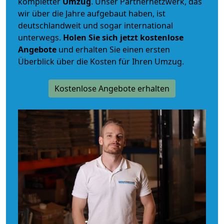
kompletter
Umzug
. Unser Partnernetzwerk, das
wir über die Jahre aufgebaut haben, ist
deutschlandweit und sogar international
unterwegs.
Holen Sie sich jetzt kostenlose
Angebote
und erhalten Sie einen ersten
Überblick über die Kosten für Ihren Umzug.
Kostenlose Angebote erhalten