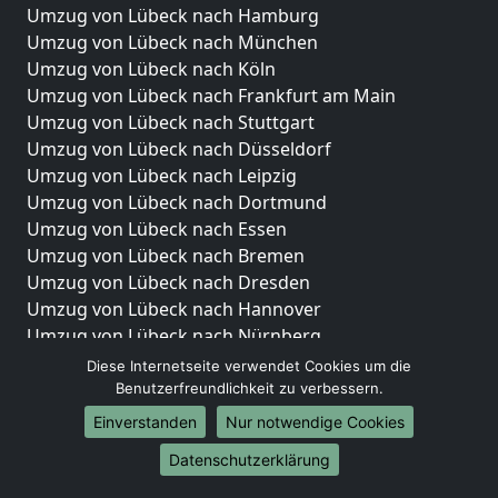
Umzug von Lübeck nach Hamburg
Umzug von Lübeck nach München
Umzug von Lübeck nach Köln
Umzug von Lübeck nach Frankfurt am Main
Umzug von Lübeck nach Stuttgart
Umzug von Lübeck nach Düsseldorf
Umzug von Lübeck nach Leipzig
Umzug von Lübeck nach Dortmund
Umzug von Lübeck nach Essen
Umzug von Lübeck nach Bremen
Umzug von Lübeck nach Dresden
Umzug von Lübeck nach Hannover
Umzug von Lübeck nach Nürnberg
Umzug von Lübeck nach Duisburg
Diese Internetseite verwendet Cookies um die
Umzug von Lübeck nach Bochum
Benutzerfreundlichkeit zu verbessern.
Umzug von Lübeck nach Wuppertal
Einverstanden
Nur notwendige Cookies
Umzug von Lübeck nach Bielefeld
Datenschutzerklärung
Umzug von Lübeck nach Bonn
Umzug von Lübeck nach Münster