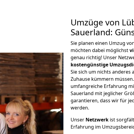
Umzüge von Lü
Sauerland: Gün
Sie planen einen Umzug vo
möchten dabei möglichst
v
genau richtig! Unser Netzw
kostengünstige Umzugsdi
Sie sich um nichts anderes 
Zuhause kümmern müssen. W
umfangreiche Erfahrung m
Sauerland mit jeglicher G
garantieren, dass wir für j
werden.
Unser
Netzwerk
ist sorgfäl
Erfahrung im Umzugsberei