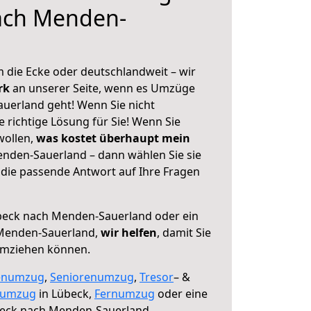
ach Menden-
 die Ecke oder deutschlandweit – wir
erk
an unserer Seite, wenn es Umzüge
uerland geht! Wenn Sie nicht
e richtige Lösung für Sie! Wenn Sie
wollen,
was kostet überhaupt mein
nden-Sauerland – dann wählen Sie sie
die passende Antwort auf Ihre Fragen
eck nach Menden-Sauerland oder ein
Menden-Sauerland,
wir helfen
, damit Sie
umziehen können.
enumzug
,
Seniorenumzug
,
Tresor
– &
numzug
in Lübeck,
Fernumzug
oder eine
eck nach Menden-Sauerland.