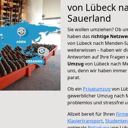
von Lübeck n
Sauerland
Sie wollen umziehen? Ob um
haben das
richtige Netzw
von Lübeck nach Menden-Sa
weiterwissen – haben wir di
Antworten auf Ihre Fragen 
Umzug
von Lübeck nach Me
uns, denn wir haben immer 
parat.
Ob ein
Privatumzug
von Lüb
gewerblicher Umzug nach 
problemlos und stressfrei 
Allzeit bereit für Ihren
Firm
Klaviertransport
,
Studente
optimale
Beiladung
von Lüb