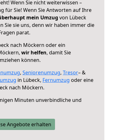
ht! Wenn Sie nicht weiterwissen –
ng für Sie! Wenn Sie Antworten auf Ihre
 überhaupt mein Umzug
von Lübeck
 Sie sie uns, denn wir haben immer die
Fragen parat.
eck nach Möckern oder ein
Möckern,
wir helfen
, damit Sie
umziehen können.
enumzug
,
Seniorenumzug
,
Tresor
– &
numzug
in Lübeck,
Fernumzug
oder eine
eck nach Möckern.
nigen Minuten unverbindliche und
se Angebote erhalten