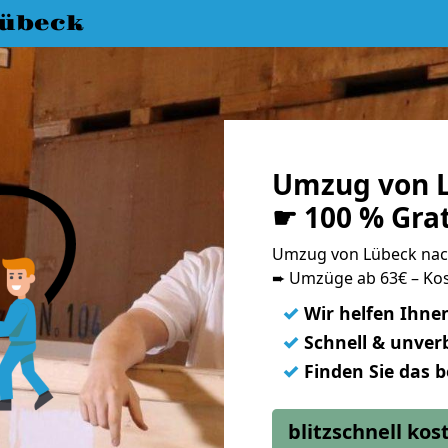
übeck
Umzug von 
☛ 100 % Gra
Umzug von Lübeck na
➨ Umzüge ab 63€ – Kos
✓
Wir helfen Ihne
✓
Schnell & unverb
✓
Finden Sie das 
blitzschnell ko