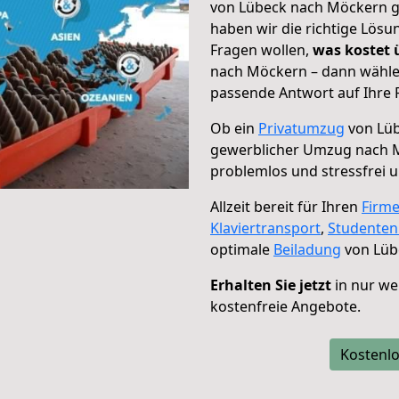
von Lübeck nach Möckern ge
haben wir die richtige Lösu
Fragen wollen,
was kostet
nach Möckern – dann wählen
passende Antwort auf Ihre 
Ob ein
Privatumzug
von Lüb
gewerblicher Umzug nach 
problemlos und stressfrei 
Allzeit bereit für Ihren
Firm
Klaviertransport
,
Studente
optimale
Beiladung
von Lüb
Erhalten Sie jetzt
in nur we
kostenfreie Angebote.
Kostenlo