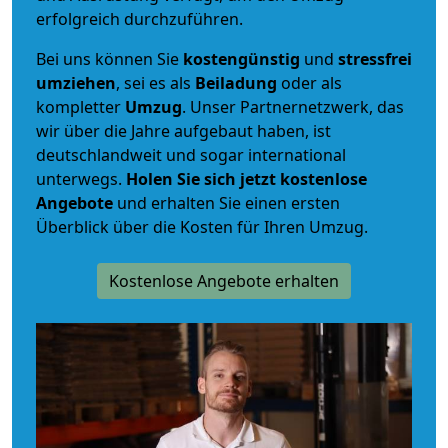
erfolgreich durchzuführen.
Bei uns können Sie
kostengünstig
und
stressfrei
umziehen
, sei es als
Beiladung
oder als
kompletter
Umzug
. Unser Partnernetzwerk, das
wir über die Jahre aufgebaut haben, ist
deutschlandweit und sogar international
unterwegs.
Holen Sie sich jetzt kostenlose
Angebote
und erhalten Sie einen ersten
Überblick über die Kosten für Ihren Umzug.
Kostenlose Angebote erhalten