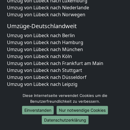
Umzug von Lübeck nach Luxemburg
Umzug von Lübeck nach Niederlande
Umzug von Lübeck nach Norwegen
Umzüge-Deutschlandweit
Umzug von Lübeck nach Berlin
Umzug von Lübeck nach Hamburg
Umzug von Lübeck nach München
Umzug von Lübeck nach Köln
Umzug von Lübeck nach Frankfurt am Main
Umzug von Lübeck nach Stuttgart
Umzug von Lübeck nach Düsseldorf
Umzug von Lübeck nach Leipzig
Umzug von Lübeck nach Dortmund
Diese Internetseite verwendet Cookies um die
Umzug von Lübeck nach Essen
Benutzerfreundlichkeit zu verbessern.
Umzug von Lübeck nach Bremen
Einverstanden
Nur notwendige Cookies
Umzug von Lübeck nach Dresden
Umzug von Lübeck nach Hannover
Datenschutzerklärung
Umzug von Lübeck nach Nürnberg