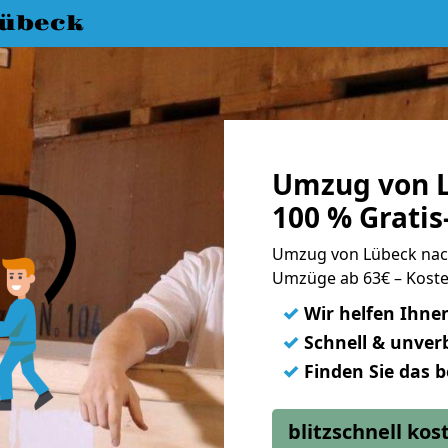
übeck
Umzug von L
100 % Grati
Umzug von Lübeck nac
Umzüge ab 63€ – Koste
✓
Wir helfen Ihne
✓
Schnell & unverb
✓
Finden Sie das 
blitzschnell ko