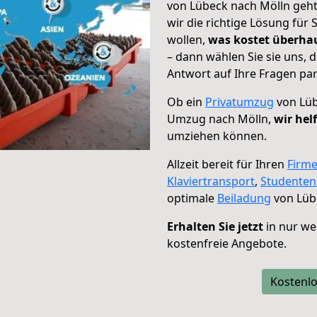
von Lübeck nach Mölln geht
wir die richtige Lösung für
wollen,
was kostet überh
– dann wählen Sie sie uns,
Antwort auf Ihre Fragen par
Ob ein
Privatumzug
von Lüb
Umzug nach Mölln,
wir hel
umziehen können.
Allzeit bereit für Ihren
Firm
Klaviertransport
,
Studente
optimale
Beiladung
von Lüb
Erhalten Sie jetzt
in nur we
kostenfreie Angebote.
Kostenlo