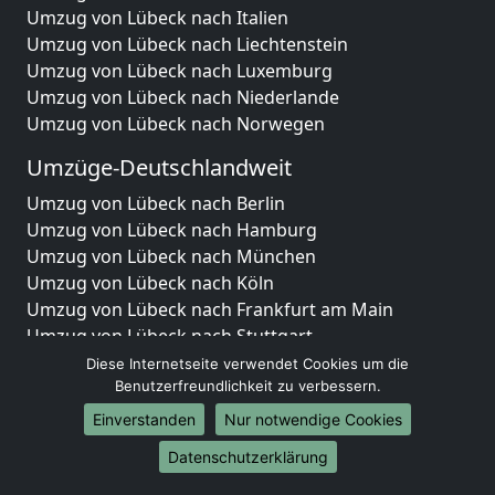
Umzug von Lübeck nach Italien
Umzug von Lübeck nach Liechtenstein
Umzug von Lübeck nach Luxemburg
Umzug von Lübeck nach Niederlande
Umzug von Lübeck nach Norwegen
Umzüge-Deutschlandweit
Umzug von Lübeck nach Berlin
Umzug von Lübeck nach Hamburg
Umzug von Lübeck nach München
Umzug von Lübeck nach Köln
Umzug von Lübeck nach Frankfurt am Main
Umzug von Lübeck nach Stuttgart
Umzug von Lübeck nach Düsseldorf
Diese Internetseite verwendet Cookies um die
Umzug von Lübeck nach Leipzig
Benutzerfreundlichkeit zu verbessern.
Umzug von Lübeck nach Dortmund
Einverstanden
Nur notwendige Cookies
Umzug von Lübeck nach Essen
Datenschutzerklärung
Umzug von Lübeck nach Bremen
Umzug von Lübeck nach Dresden